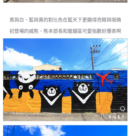
黑與白、藍與黃的對比色在藍天下更顯得亮眼與吸睛
初登場的威熊、熊本部長和龍貓區可愛指數好爆表啊