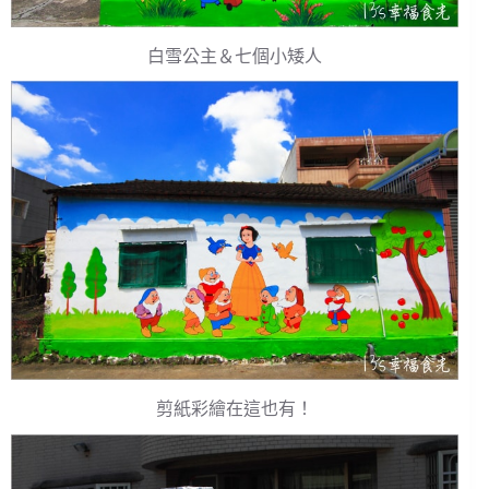
白雪公主＆七個小矮人
剪紙彩繪在這也有！