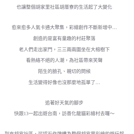
也讓整個胡家里社區胡厝寮的生活起了大變化
愈來愈多人氣卡通大聚集，彩繪創作不斷新增中…
創造的是富有童趣的村莊聚落
老人們走出家門，三三兩兩圍坐在大榕樹下
看熱絡不絕的人潮，為社區帶來笑聲
陌生的臉孔、親切的問候
生活變得好像也沒那麼地孤單了…
追著好天氣的腳步
快跟13一起出遊台南，訪善化龍貓彩繪村去囉～
到來胡家社區，可認石作牌樓為整個胡家里彩繪的遊玩起