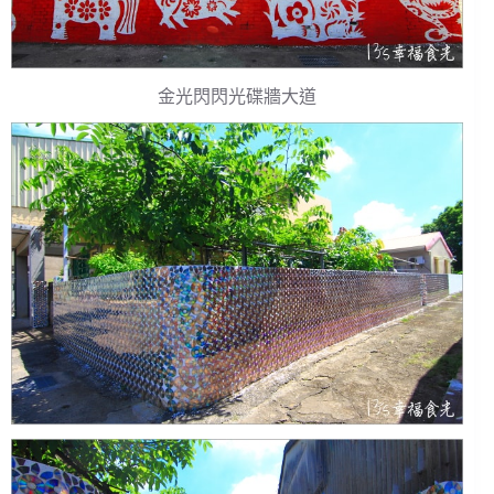
金光閃閃光碟牆大道