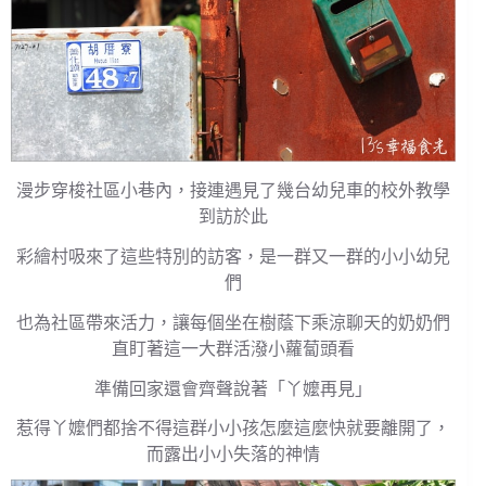
漫步穿梭社區小巷內，接連遇見了幾台幼兒車的校外教學
到訪於此
彩繪村吸來了這些特別的訪客，是一群又一群的小小幼兒
們
也為社區帶來活力，讓每個坐在樹蔭下乘涼聊天的奶奶們
直盯著這一大群活潑小蘿蔔頭看
準備回家還會齊聲說著「丫嬤再見」
惹得丫嬤們都捨不得這群小小孩怎麼這麼快就要離開了，
而露出小小失落的神情