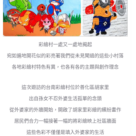
彩繪村一處又一處地揭起
宛如遍地開花似的彩亮著我們從未見聞過的這些小村落
各地彩繪村特色有異，也各有各的主題與創作理念
這次遊訪的台南彩繪村位於善化區胡家里
出自孫女不忍外婆生活孤單的念頭
從外婆家的外牆開始，開啟了胡家里彩繪的繽紛畫作
居民們合力一幅接著一幅的將彩繪映上社區牆面
這些色彩不僅僅是填入外婆家的生活