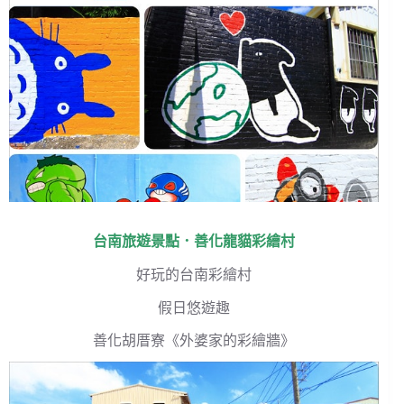
台南旅遊景點．善化龍貓彩繪村
好玩的台南彩繪村
假日悠遊趣
善化胡厝寮《外婆家的彩繪牆》