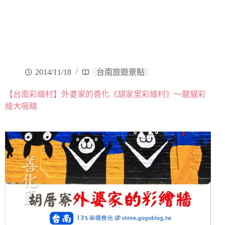
2014/11/18
台南旅遊景點
【台南彩繪村】外婆家的善化《胡家里彩繪村》～龍貓彩
繪大吸睛