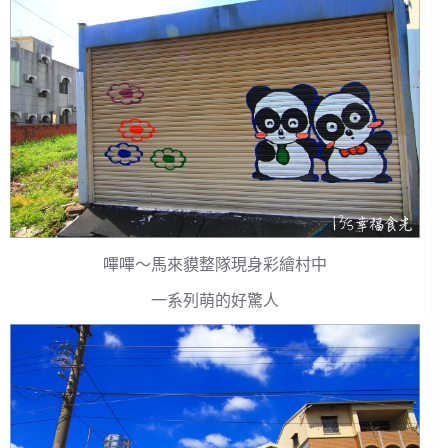
嗶嗶～馬來貘整隊現身彩繪村中
一系列萌的好驚人