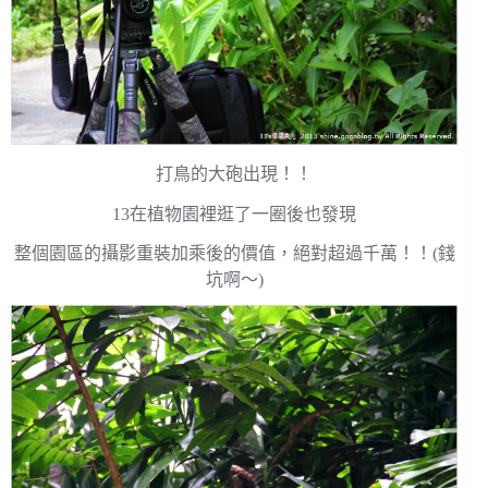
打鳥的大砲出現！！
13在植物園裡逛了一圈後也發現
整個園區的攝影重裝加乘後的價值，絕對超過千萬！！(錢
坑啊～)