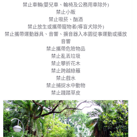
禁止車輛(嬰兒車、輪椅及公務用車除外)
禁止小販
禁止吸菸、酗酒
禁止放生或攜帶寵物者(導盲犬除外)
禁止攜帶運動器具、音響、擴音器入本園從事運動或播放
音響
禁止攜帶危險物品
禁止亂丟垃圾
禁止攀折花木
禁止跨越綠籬
禁止戲水
禁止捕捉水中動物
禁止踐踏草皮