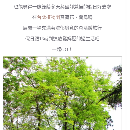
也能尋得一處綠蔭參天與幽靜兼備的假日好去處
在
台北植物園
賞荷花、聞鳥鳴
展開一場充滿著濃郁綠意的森活緩旅行
假日跟13就到這放鬆解壓的過生活吧
一起GO！