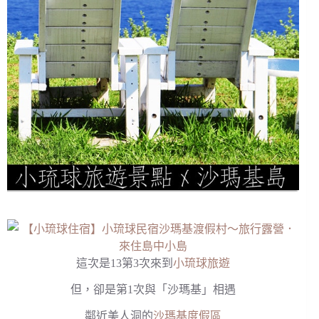
這次是13第3次來到
小琉球旅遊
但，卻是第1次與「沙瑪基」相遇
鄰近美人洞的
沙瑪基度假區