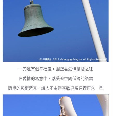
一旁還有個幸福鐘，圍塑著濃情愛戀之味
在愛情的寫意中，感受著空間低調的語彙
簡單的藝術造景，讓人不由得喜歡逗留這裡再久一些