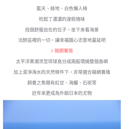
藍天、綠地、白色懶人椅
吹起了濃濃的渡假情味
找個舒服自在的位子，坐下來看海景
沈醉這裡的一切，讓幸福隨心恣意地蔓延吧
# 箱網養殖
太平洋黑潮流至琉球島分成兩股環繞整個島嶼
加上潔淨海水的天然條件下，非常適合箱網養殖
飼養之魚類有紅甘、海鱺、石斑等
近年來更成為外銷日本的尤物