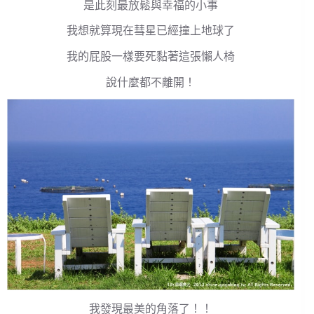
是此刻最放鬆與幸福的小事
我想就算現在彗星已經撞上地球了
我的屁股一樣要死黏著這張懶人椅
說什麼都不離開！
我發現最美的角落了！！