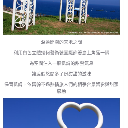
深藍開闊的天地之間
利用白色立體幾何藝術裝置綴飾著島上角落一隅
為空間注入一股低調的甜蜜氣息
讓渡假悠閒多了份甜甜的滋味
儘管低調，依舊躲不過熱情旅人們的相爭合景留影與甜蜜
感動