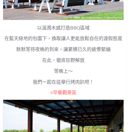
以溫潤木感打造BBQ區域
在藍天綠地的包圍下，換取讓人更能放鬆自在的渡假態度
默默等待夜晚的到來，讓累積已久的疲憊緊繃
在此，徹底狂野解放
等晚上～
我們一起在這舉行烤肉趴吧！
#早餐觀景區