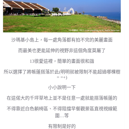
沙瑪基小島上，每一處角落都有拍不完的美麗畫面
而最美也更能延伸的視野非這個角度莫屬了
13很愛這裡，簡單的畫面很和諧
所以選擇了將帳蓬搭落於此(明明就被限制不能超過哪棵樹
= =+)
小小說明一下
在這偌大的千坪草地上並不是任意一處就能搭落帳蓬的
不得靠近白色躺椅區、不得阻擋早餐觀景區直視視線範
圍…等
有限制是好的