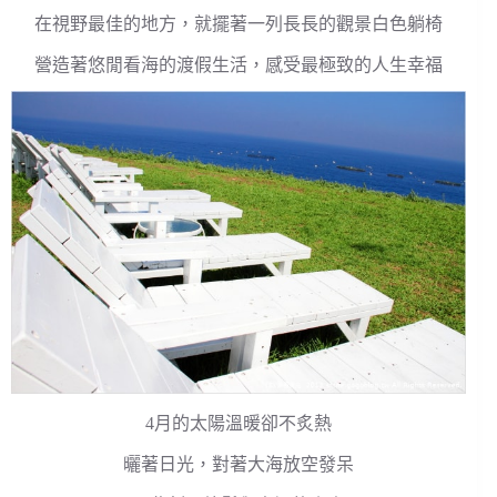
在視野最佳的地方，就擺著一列長長的觀景白色躺椅
營造著悠閒看海的渡假生活，感受最極致的人生幸福
4月的太陽溫暖卻不炙熱
曬著日光，對著大海放空發呆