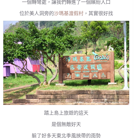
一個轉彎處，讓我們轉進了一個繽紛入口
位於美人洞旁的
沙瑪基渡假村
，其實很好找
踏上島上旅遊的這天
是個無敵好天
躲了好多天東北季風挾帶的雨勢