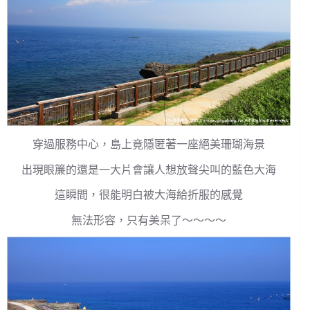
穿過服務中心，島上竟隱匿著一座絕美珊瑚海景
出現眼簾的還是一大片會讓人想放聲尖叫的藍色大海
這瞬間，很能明白被大海給折服的感覺
無法形容，只有美呆了～～～～