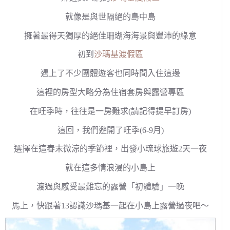
就像是與世隔絕的島中島
擁著最得天獨厚的絕佳珊瑚海海景與豐沛的綠意
初到
沙瑪基渡假區
遇上了不少團體遊客也同時間入住這邊
這裡的房型大略分為住宿套房與露營專區
在旺季時，往往是一房難求(請記得提早訂房)
這回，我們避開了旺季(6-9月)
選擇在這春末微涼的季節裡，出發小琉球旅遊2天一夜
就在這多情浪漫的小島上
渡過與感受最難忘的露營「初體驗」一晚
馬上，快跟著13認識沙瑪基一起在小島上露營過夜吧～