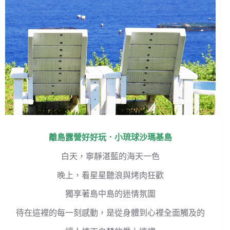
離島露營
好好玩．
小琉球沙瑪基島
白天，寧靜湛藍的海天一色
晚上，看星星聽浪與烤肉狂歡
獨享著島中島的迷情氛圍
待在這裡的每一刻感動，是從身體到心裡全面觸及的