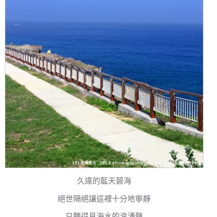
久違的藍天碧海
絕世隔絕讓這裡十分地寧靜
只聽得見海水的浪湧聲