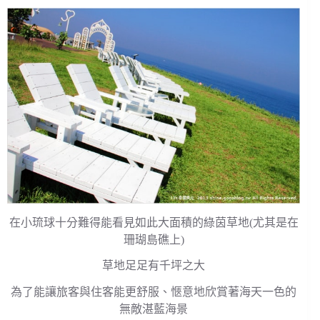
在小琉球十分難得能看見如此大面積的綠茵草地(尤其是在
珊瑚島礁上)
草地足足有千坪之大
為了能讓旅客與住客能更舒服、愜意地欣賞著海天一色的
無敵湛藍海景