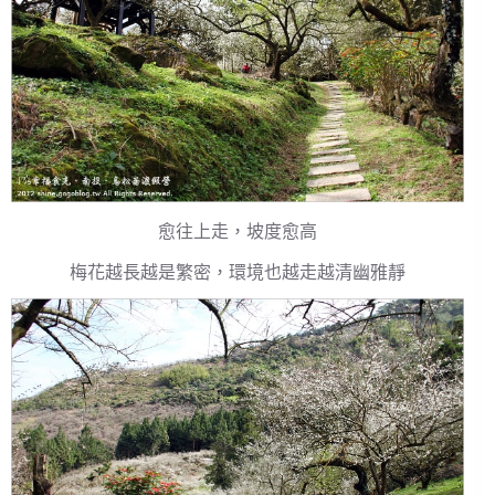
愈往上走，坡度愈高
梅花越長越是繁密，環境也越走越清幽雅靜