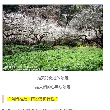
霜天冷傲裡的淡定
讓人們的心無法淡定
※熱門推薦－南投賞梅行程※