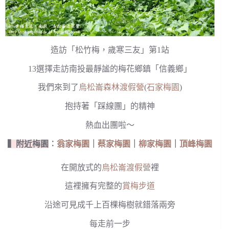
造訪「松竹梅，歲寒三友」第1站
13選擇走訪南投最靜謐的梅花鄉鎮「信義鄉」
我們來到了
烏松崙森林渡假營
(
石家梅園
)
抱持著「踩線團」的精神
熱血出團啦～
▍附近梅園
︰
翁家梅園
｜
蔡家梅園
｜
柳家梅園
｜
頂峰梅園
在開放式的
烏松崙渡假營
裡
這裡擁有完整的
賞梅步道
沿途可見成千上百棵梅樹就錯落兩旁
每走前一步