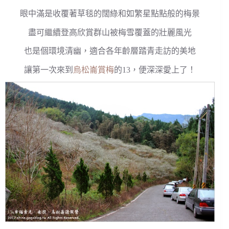
眼中滿是收覆著草毯的闊綠和如繁星點點般的梅景
盡可繼續登高欣賞群山被梅雪覆蓋的壯麗風光
也是個環境清幽，適合各年齡層踏青走訪的美地
讓第一次來到
烏松崙賞梅
的13，便深深愛上了！