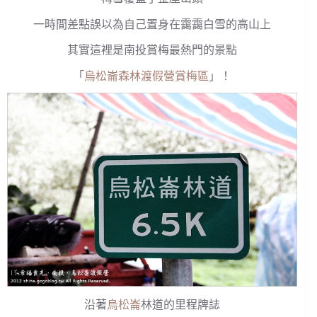
一時間差點誤以為自己置身在靄靄白雪的高山上
其實這裡是南投賞梅最熱門的景點
「
烏松崙森林渡假營賞梅區
」！
沿著
烏松崙
林道的里程牌誌