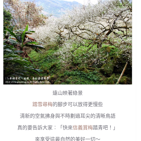
遠山映著綠景
踏雪尋梅
的腳步可以放得更慢些
清新的空氣拂身與不時劃過耳尖的清晰鳥語
真的要告訴大家︰「快來
信義賞梅
踏青吧！」
來享受這最自然的美好一切～