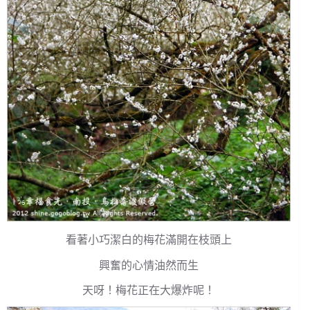
看著小巧潔白的梅花滿開在枝頭上
興奮的心情油然而生
天呀！梅花正在大爆炸呢！