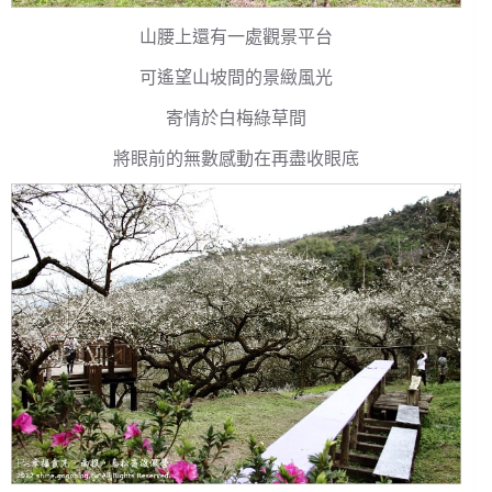
山腰上還有一處觀景平台
可遙望山坡間的景緻風光
寄情於白梅綠草間
將眼前的無數感動在再盡收眼底