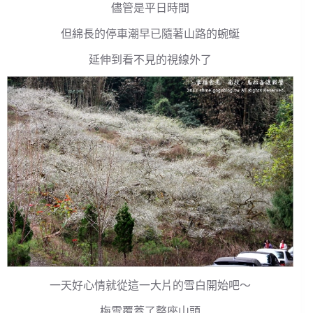
儘管是平日時間
但綿長的停車潮早已隨著山路的蜿蜒
延伸到看不見的視線外了
一天好心情就從這一大片的雪白開始吧～
梅雪覆蓋了整座山頭