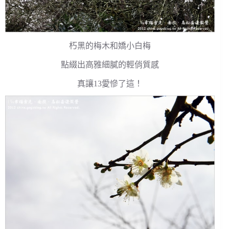
朽黑的梅木和嬌小白梅
點綴出高雅細膩的輕俏質感
真讓13愛慘了這！