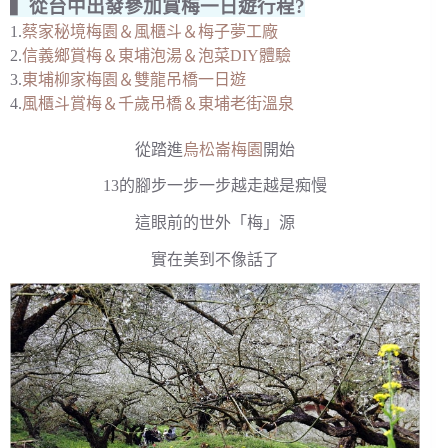
▍從台中出發參加賞梅一日遊行程?
1.
蔡家秘境梅園＆風櫃斗＆梅子夢工廠
2.
信義鄉賞梅＆東埔泡湯＆泡菜DIY體驗
3.
東埔柳家梅園＆雙龍吊橋一日遊
4.
風櫃斗賞梅＆千歲吊橋＆東埔老街溫泉
從踏進
烏松崙梅園
開始
13的腳步一步一步越走越是痴慢
這眼前的世外「梅」源
實在美到不像話了