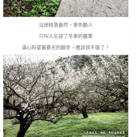
沿途綠意盎然，景色動人
只叫人忘卻了冬季的嚴寒
滿心盼望著春天的腳步，應該就不遠了！