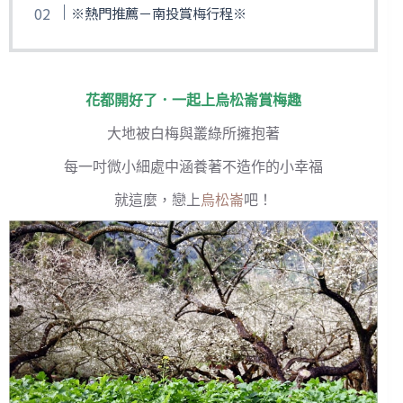
※熱門推薦－南投賞梅行程※
花都開好了．一起上
烏松崙賞梅
趣
大地被白梅與叢綠所擁抱著
每一吋微小細處中涵養著不造作的小幸福
就這麼，戀上
烏松崙
吧！