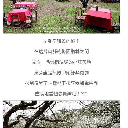
遠離了喧囂的城市
在這片幽靜的梅園叢林之間
覓得一隅熱情溫暖的小紅天地
身旁盡是無限的闊綠與閒適
來到這兒了～就坐下來享受梅雪拂面
盡情地當個偽貴婦吧！XD