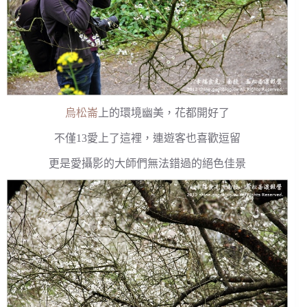
烏松崙
上的環境幽美，花都開好了
不僅13愛上了這裡，連遊客也喜歡逗留
更是愛攝影的大師們無法錯過的絕色佳景