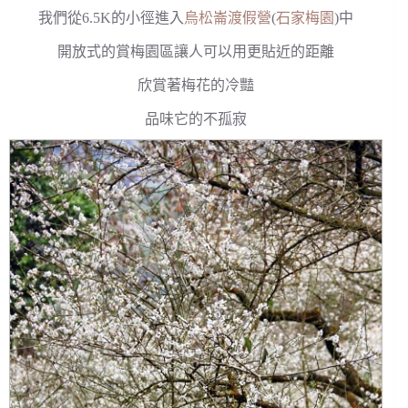
我們從6.5K的小徑進入
烏松崙渡假營
(
石家梅園
)中
開放式的賞梅園區讓人可以用更貼近的距離
欣賞著梅花的冷豔
品味它的不孤寂