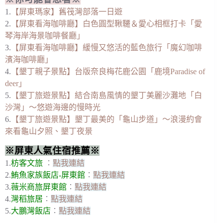
1.
【屏東瑪家】舊筏灣部落一日遊
2.
【屏東看海咖啡廳】白色圓型鞦韆＆愛心相框打卡「愛
琴海岸海景咖啡餐廳」
3.
【屏東看海咖啡廳】緩慢又悠活的藍色旅行「魔幻咖啡
濱海咖啡廳」
4.
【墾丁親子景點】台版奈良梅花鹿公園「鹿境Paradise of
deer」
5.
【墾丁旅遊景點】結合南島風情的墾丁美麗沙灘地「白
沙灣」～悠遊海邊的慢時光
6.
【墾丁旅遊景點】墾丁最美的「龜山步道」～浪漫約會
來看龜山夕照、墾丁夜景
※屏東人氣住宿推薦※
1.
枋客文旅
︰
點我連結
2.
鮪魚家族飯店-屏東館
︰
點我連結
3.
薇米商旅屏東館
︰
點我連結
4.
灣稻旅居
︰
點我連結
5.
大鵬灣飯店
︰
點我連結