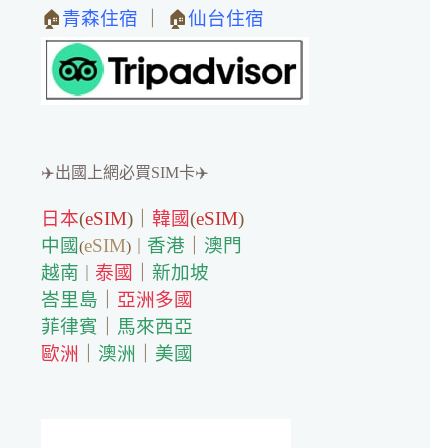
🏠
青森住宿
｜ 🏠
仙台住宿
✈️出國上網必買SIM卡✈️
日本
(
eSIM
)｜
韓國
(
eSIM
)
中國
eSIM
香港
｜
澳門
(
)｜
越南
泰國
｜
新加坡
｜
峇里島
｜
亞洲多國
菲律賓
｜
馬來西亞
歐洲
｜
澳洲
｜
美國