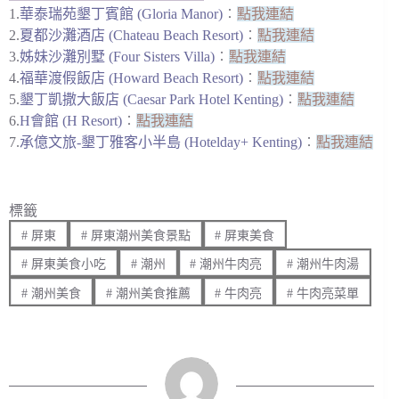
1.
華泰瑞苑墾丁賓館 (Gloria Manor)
︰
點我連結
2.
夏都沙灘酒店 (Chateau Beach Resort)
︰
點我連結
3.
姊妹沙灘別墅 (Four Sisters Villa)
︰
點我連結
4.
福華渡假飯店 (Howard Beach Resort)
︰
點我連結
5.
墾丁凱撒大飯店 (Caesar Park Hotel Kenting)
︰
點我連結
6.
H會館 (H Resort)
︰
點我連結
7.
承億文旅-墾丁雅客小半島 (Hotelday+ Kenting)
︰
點我連結
標籤
#
屏東
#
屏東潮州美食景點
#
屏東美食
#
屏東美食小吃
#
潮州
#
潮州牛肉亮
#
潮州牛肉湯
#
潮州美食
#
潮州美食推薦
#
牛肉亮
#
牛肉亮菜單