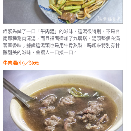
趕緊先試了一口「
牛肉湯
」的滋味，這湯很特別，不是台
南那種涮肉清湯，而且裡面還加了九層塔，湯頭整個充滿
著藥香味；據說這湯頭也是用牛骨熬製，喝起來特別有甘
醇甜美的滋味，會讓人一口接一口。
牛肉湯(小)╱50元