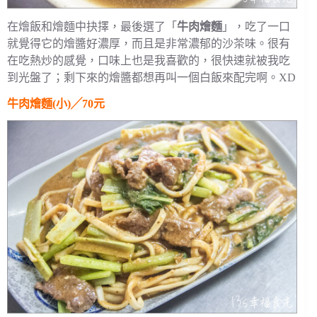
在燴飯和燴麵中抉擇，最後選了「
牛肉燴麵
」，吃了一口
就覺得它的燴醬好濃厚，而且是非常濃郁的沙茶味。很有
在吃熱炒的感覺，口味上也是我喜歡的，很快速就被我吃
到光盤了；剩下來的燴醬都想再叫一個白飯來配完啊。XD
牛肉燴麵(小)╱70元