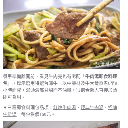
餐畢準備離開前，看見牛肉亮也有宅配「
牛肉湯即食料理
包
」，標示選用特選台灣牛，以中藥材及牛大骨熬煮6至8
小時而成，湯頭濃郁甘甜而不油膩，很適合懶人直接加熱
即可食用。
▼三種即食料理包品項︰
紅燒牛肉湯
、
經典牛肉湯
、
招牌
牛雜湯
，每包售價169元。