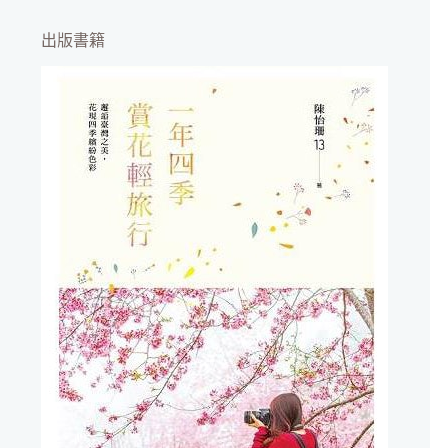
不
到
出版書籍
符
合
條
件
的
結
果