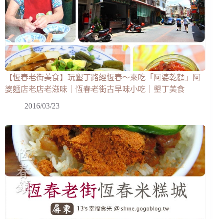
【恆春老街美食】玩墾丁路經恆春～來吃「阿婆乾麵」阿
婆麵店老店老滋味｜恆春老街古早味小吃｜墾丁美食
2016/03/23