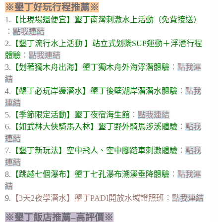
※墾丁好玩行程推薦※
1.
【比現場還便宜】墾丁南灣刺激水上活動（免費接送）
︰
點我連結
2.
【墾丁流行水上活動 】站立式划槳SUP運動＋浮潛行程
體驗
︰
點我連結
3.
【划著獨木舟出海】墾丁獨木舟外海浮潛體驗
︰
點我連
結
4.
【墾丁必玩岸邊潛水】墾丁後壁湖岸潛潛水體驗
︰
點我
連結
5.
【季節限定活動】墾丁夜宿海生館
︰
點我連結
6.
【如武林大俠騎馬入林】墾丁野外騎馬涉溪體驗
︰
點我
連結
7.
【墾丁新玩法】空中飛人、空中腳踏車刺激體驗
︰
點我
連結
8.
【跳越七個瀑布】墾丁七孔瀑布溯溪垂降體驗
︰
點我連
結
9.
【3天2夜學潛水】墾丁PADI開放水域證照班
︰
點我連結
※墾丁飯店推薦–高評價※