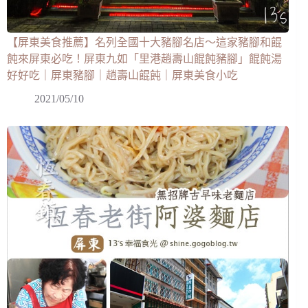
【屏東美食推薦】名列全國十大豬腳名店～這家豬腳和餛
飩來屏東必吃！屏東九如「里港趙壽山餛飩豬腳」餛飩湯
好好吃｜屏東豬腳｜趙壽山餛飩｜屏東美食小吃
2021/05/10