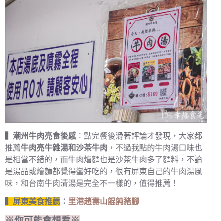
▍潮州牛肉亮食後感
︰點完餐後滑著評論才發現，大家都
推薦
牛肉亮牛雜湯和沙茶牛肉
，不過我點的牛肉湯口味也
是相當不錯的，而牛肉燴麵也是沙茶牛肉多了麵料，不論
是湯品或燴麵都覺得蠻好吃的，很有屏東自己的牛肉湯風
味，和台南牛肉清湯是完全不一樣的，值得推薦！
▍屏東美食推薦
︰
里港趙壽山餛飩豬腳
※你可能會想看※