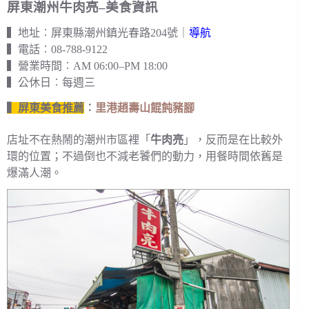
屏東潮州牛肉亮–美食資訊
▍地址︰屏東縣潮州鎮光春路204號｜
導航
▍電話︰08-788-9122
▍營業時間︰AM 06:00–PM 18:00
▍公休日︰每週三
▍屏東美食推薦
︰
里港趙壽山餛飩豬腳
店址不在熱鬧的潮州市區裡「
牛肉亮
」，反而是在比較外
環的位置；不過倒也不減老饕們的動力，用餐時間依舊是
爆滿人潮。