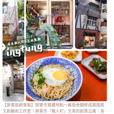
【屏東旅遊景點】屏東市寶藏地點～舊宿舍翻修成異國風
文創藝術工作室！屏東市「職人町」文青的創業公寓｜長