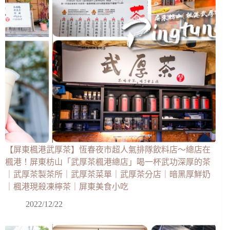
【屏東楓港武厚茶】恆春夜市超人氣排隊飲料店～總店在
楓港！屏東枋山「武厚茶楓港總店」喝一杯武功深厚的茶
｜武厚茶製茶所｜武厚茶菜單｜武厚茶分店｜暗黑厚鮮奶
｜楓港現殺凍檸茶｜屏東美食小吃
2022/12/22