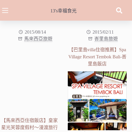
跳
至
13's幸福食光
主
要
內
2015/08/14
2015/02/11
馬來西亞旅遊
峇里島旅遊
容
【巴里島villa住宿推薦】Spa
Village Resort Tembok Bali-峇
里島飯店
【馬來西亞住宿飯店】皇家
星光芙蓉度假村～漫渡旅行