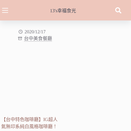
跳
至
13's幸福食光
主
要
內
2020/12/17
台中美食餐廳
容
【台中特色咖啡廳】IG超人
氣無印系純白風格咖啡廳！