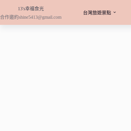
跳
13's幸福食光
至
台灣旅遊景點
合作邀約
shine5413@gmail.com
主
要
內
容