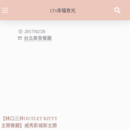
跳
至
13's幸福食光
主
要
內
2017/02/20
台北美食餐廳
容
【林口三井OUTLET KITTY
主題餐廳】威秀影城新主題