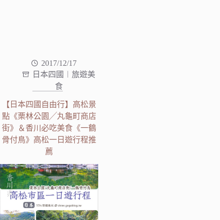
2017/12/17
日本四國︱旅遊美
食
【日本四國自由行】高松景
點《栗林公園╱丸龜町商店
街》＆香川必吃美食《一鶴
骨付鳥》高松一日遊行程推
薦