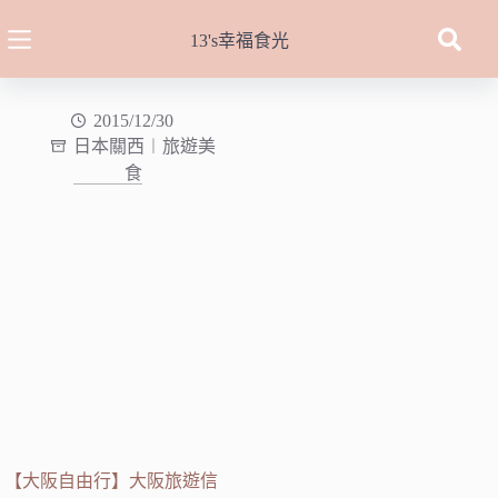
跳
至
13's幸福食光
主
要
內
2015/12/30
日本關西︱旅遊美
容
食
【大阪自由行】大阪旅遊信