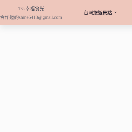
跳
13's幸福食光
至
台灣旅遊景點
合作邀約
shine5413@gmail.com
主
要
內
容