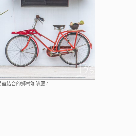
宿結合的鄉村咖啡廳 / …