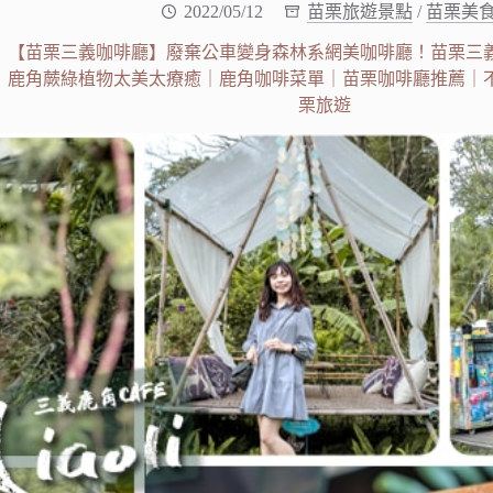
2022/05/12
苗栗旅遊景點
/
苗栗美
【苗栗三義咖啡廳】廢棄公車變身森林系網美咖啡廳！苗栗三
鹿角蕨綠植物太美太療癒｜鹿角咖啡菜單｜苗栗咖啡廳推薦｜
栗旅遊