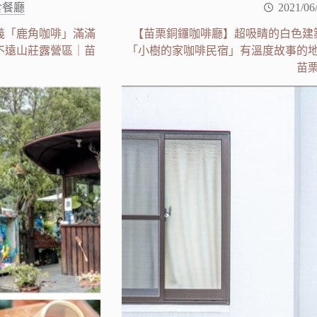
食餐廳
2021/06
義「鹿角咖啡」滿滿
【苗栗銅鑼咖啡廳】超吸睛的白色建
不遠山莊露營區｜苗
「小樹的家咖啡民宿」有溫度故事的
苗