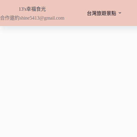
跳
13's幸福食光
至
台灣旅遊景點
合作邀約
shine5413@gmail.com
主
要
內
容