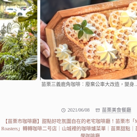
苗栗三義鹿角咖啡︰廢棄公車大改造，變身
2021/06/08
苗栗美食餐廳
【苗栗市咖啡廳】甜點好吃氛圍自在的老宅咖啡廳！苗栗市「Mountain
Roasters」轉轉咖啡二号店｜山城裡的咖啡爐菜單｜苗栗甜點
學咖啡廳