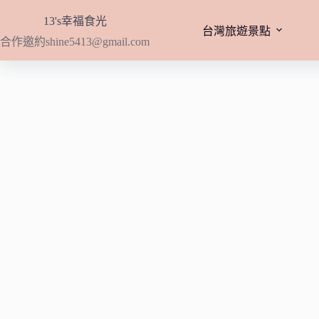
跳
13's幸福食光
至
台灣旅遊景點
合作邀約
shine5413@gmail.com
主
要
內
容