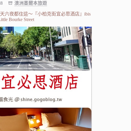
28
澳洲墨爾本旅遊
六夜都住這～『小柏克街宜必思酒店』ibis
ttle Bourke Street