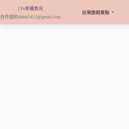
跳
13's幸福食光
至
台灣旅遊景點
合作邀約
shine5413@gmail.com
主
要
內
容