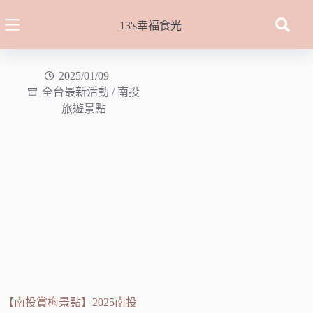
跳
至
13's幸福食光
主
要
內
2025/01/09
全台最新活動
/
南投
容
旅遊景點
【南投賞梅景點】2025南投