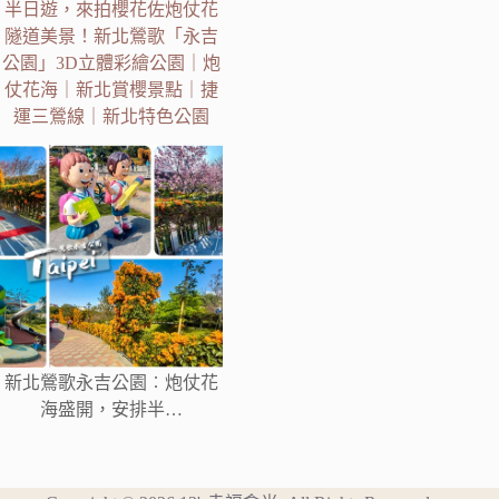
半日遊，來拍櫻花佐炮仗花
隧道美景！新北鶯歌「永吉
公園」3D立體彩繪公園｜炮
仗花海｜新北賞櫻景點｜捷
運三鶯線｜新北特色公園
新北鶯歌永吉公園︰炮仗花
海盛開，安排半…