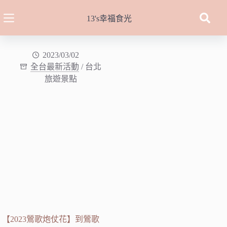
跳
至
13's幸福食光
主
要
內
2023/03/02
全台最新活動
/
台北
容
旅遊景點
【2023鶯歌炮仗花】到鶯歌