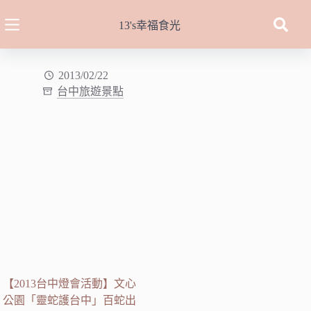
跳
至
13's幸福食光
主
要
內
2013/02/22
台中旅遊景點
容
【2013台中燈會活動】文心
公園「靈蛇護台中」百蛇出