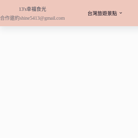
跳
13's幸福食光
至
台灣旅遊景點
合作邀約
shine5413@gmail.com
主
要
內
容