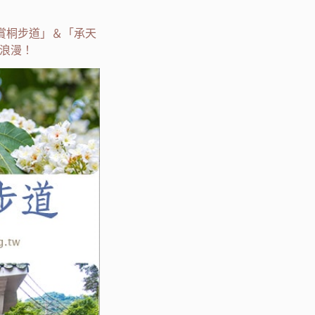
賞桐步道」＆「承天
浪漫！