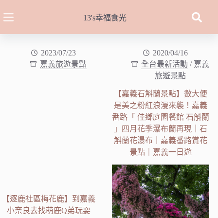
跳
至
13's幸福食光
主
要
內
2023/07/23
2020/04/16
嘉義旅遊景點
全台最新活動
/
嘉義
容
旅遊景點
【嘉義石斛蘭景點】數大便
是美之粉紅浪漫來襲！嘉義
番路「 佳鄉庭園餐館 石斛蘭
」四月花季瀑布蘭再現｜石
斛蘭花瀑布｜嘉義番路賞花
景點｜嘉義一日遊
【逐鹿社區梅花鹿】到嘉義
小奈良去找萌鹿Q弟玩耍