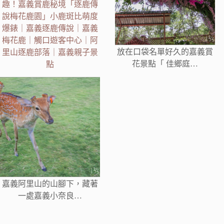
趣！嘉義賞鹿秘境「逐鹿傳
說梅花鹿園」小鹿斑比萌度
爆錶｜嘉義逐鹿傳說｜嘉義
梅花鹿｜觸口遊客中心｜阿
放在口袋名單好久的嘉義賞
里山逐鹿部落｜嘉義親子景
花景點「 佳鄉庭…
點
嘉義阿里山的山腳下，藏著
一處嘉義小奈良…