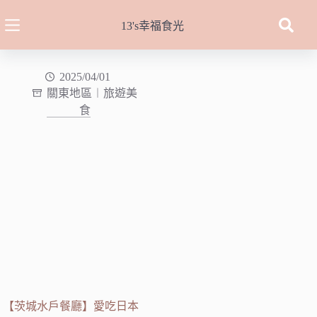
跳
至
13's幸福食光
主
要
內
2025/04/01
關東地區︱旅遊美
容
食
【茨城水戶餐廳】愛吃日本