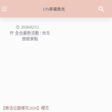
跳
至
13's幸福食光
主
要
內
2026/02/11
全台最新活動
/
台北
容
旅遊景點
【樂活公園櫻花2026】櫻花