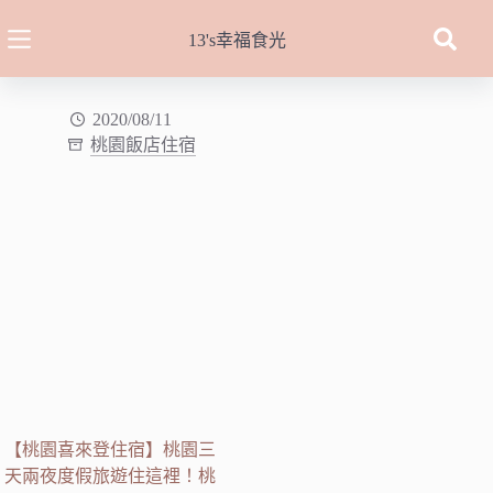
跳
至
13's幸福食光
主
要
內
2020/08/11
桃園飯店住宿
容
【桃園喜來登住宿】桃園三
天兩夜度假旅遊住這裡！桃