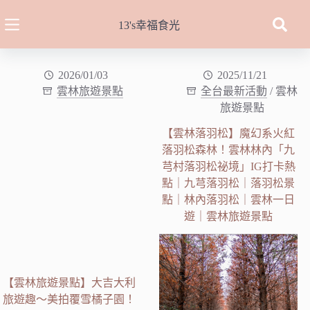
跳
至
13's幸福食光
主
要
內
2026/01/03
2025/11/21
雲林旅遊景點
全台最新活動
/
雲林
容
旅遊景點
【雲林落羽松】魔幻系火紅
落羽松森林！雲林林內「九
芎村落羽松祕境」IG打卡熱
點｜九芎落羽松｜落羽松景
點｜林內落羽松｜雲林一日
遊｜雲林旅遊景點
【雲林旅遊景點】大吉大利
旅遊趣～美拍覆雪橘子園！