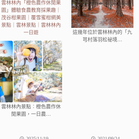
雲林林內「橙色農作休閒果
園」體驗食農教育採果趣｜
茂谷柑果園｜覆雪蜜柑網美
景點｜雲林景點｜雲林林內
這幾年位於雲林林內的「九
一日遊
芎村落羽松祕境…
雲林林內景點︰橙色農作休
閒果園，一日農…
2025/11/19
2021/09/24