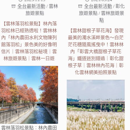
全台最新活動
/
雲林
全台最新活動
/
彰化
旅遊景點
旅遊景點
/
雲林旅遊景
點
【雲林落羽松景點】林內落
羽松林已經熟透啦！雲林林
【雲林甜根子草花海】發現
內「林內農田水利文物陳列
最美的濁水溪畔景色～白茫
館落羽松」景色美的好像明
茫花穗隨風搖曳中！雲林林
信片｜雲林落羽松秘境｜雲
內「彰雲大橋甜根子草花
林旅遊景點｜雲林一日遊
海」鐵道迷別錯過｜彰化甜
根子草｜雲林林內花海｜彰
化雲林網美拍照景點
雲林落羽松景點︰林內農田