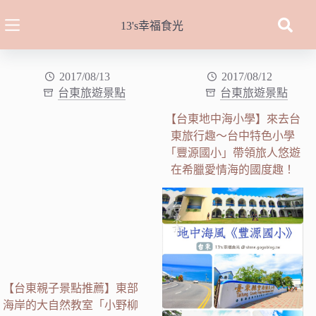
跳
至
13's幸福食光
主
要
內
2017/08/13
2017/08/12
台東旅遊景點
台東旅遊景點
容
【台東地中海小學】來去台
東旅行趣～台中特色小學
「豐源國小」帶領旅人悠遊
在希臘愛情海的國度趣！
【台東親子景點推薦】東部
海岸的大自然教室「小野柳