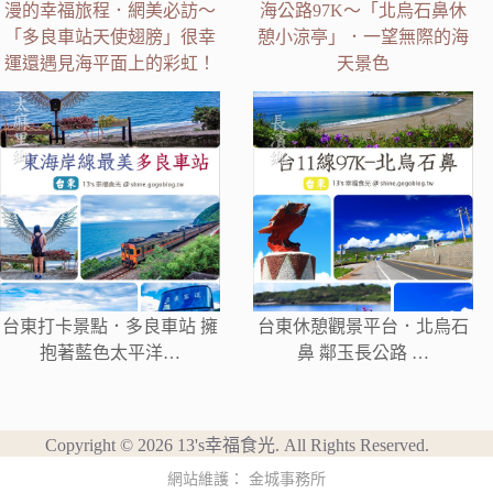
漫的幸福旅程．網美必訪～
海公路97K～「北烏石鼻休
「多良車站天使翅膀」很幸
憩小涼亭」．一望無際的海
運還遇見海平面上的彩虹！
天景色
台東打卡景點．多良車站 擁
台東休憩觀景平台．北烏石
抱著藍色太平洋…
鼻 鄰玉長公路 …
Copyright © 2026 13's幸福食光. All Rights Reserved.
網站維護：
金城事務所