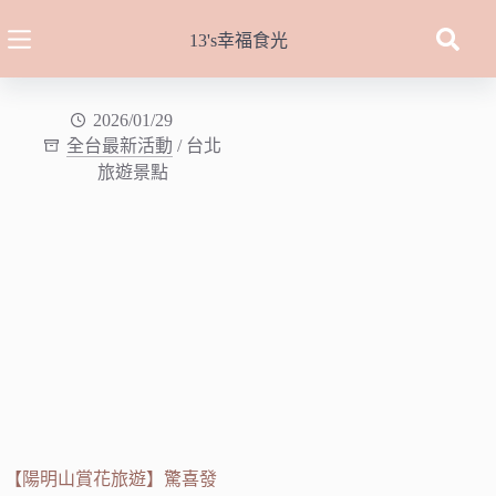
跳
至
13's幸福食光
主
要
內
2026/01/29
全台最新活動
/
台北
容
旅遊景點
【陽明山賞花旅遊】驚喜發