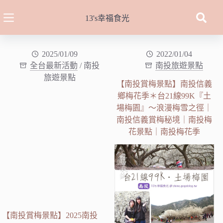
跳
至
13's幸福食光
主
要
內
2025/01/09
2022/01/04
全台最新活動
/
南投
南投旅遊景點
容
旅遊景點
【南投賞梅景點】南投信義
鄉梅花季＊台21線99K『土
場梅園』～浪漫梅雪之徑｜
南投信義賞梅秘境｜南投梅
花景點｜南投梅花季
【南投賞梅景點】2025南投