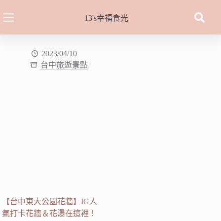
跳
至
13's幸福食光
主
要
內
2023/04/10
台中旅遊景點
容
【台中東大公園花牆】IG人
氣打卡花牆＆花瀑在這裡！