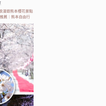
食
～浪漫遊熊本櫻花景點
推薦｜熊本自由行