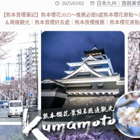
2025/03/02
日本九州︱旅遊美
【熊本賞櫻筆記】熊本櫻花2025～推薦必遊8處熊本櫻花景點
＆周邊觀光｜熊本賞櫻好去處｜熊本夜櫻推薦｜熊本櫻花景點