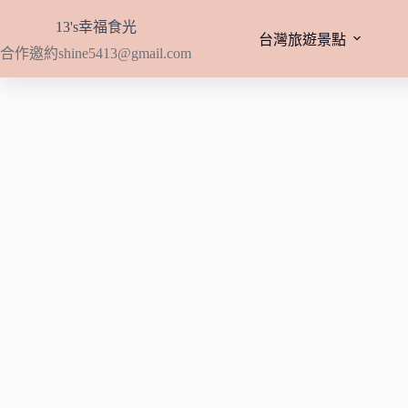
跳
13's幸福食光
至
台灣旅遊景點
合作邀約
shine5413@gmail.com
主
要
內
容