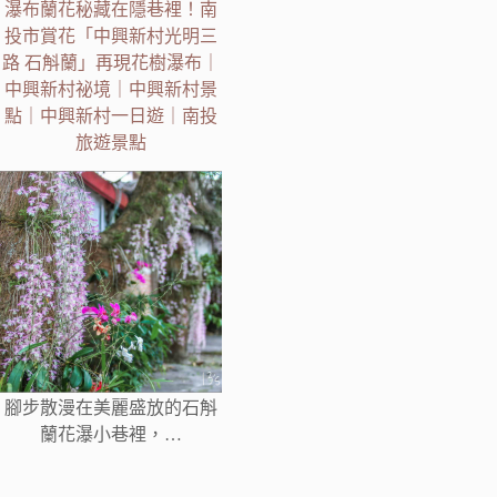
瀑布蘭花秘藏在隱巷裡！南
投市賞花「中興新村光明三
路 石斛蘭」再現花樹瀑布｜
中興新村祕境｜中興新村景
點｜中興新村一日遊｜南投
旅遊景點
腳步散漫在美麗盛放的石斛
蘭花瀑小巷裡，…