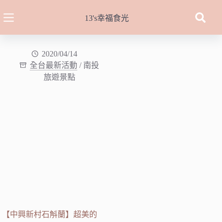
跳
至
13's幸福食光
主
要
內
2020/04/14
全台最新活動
/
南投
容
旅遊景點
【中興新村石斛蘭】超美的