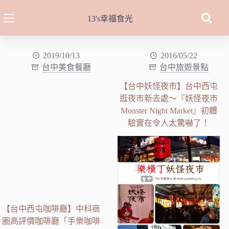
跳
至
13's幸福食光
主
要
內
2019/10/13
2016/05/22
台中美食餐廳
台中旅遊景點
容
【台中妖怪夜市】台中西屯
逛夜市新去處～『妖怪夜市
Monster Night Market』初體
驗實在令人太驚嚇了！
【台中西屯咖啡廳】中科商
圈高評價咖啡廳「手樂咖啡