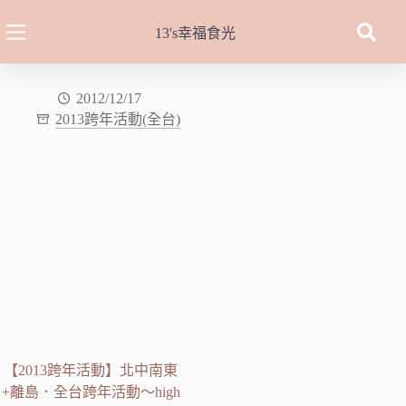
跳
至
13's幸福食光
主
要
內
2012/12/17
2013跨年活動(全台)
容
【2013跨年活動】北中南東
+離島．全台跨年活動～high