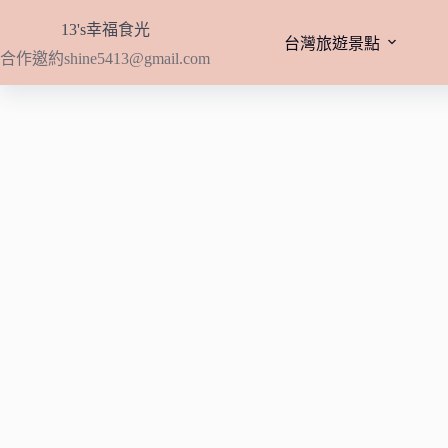
跳
13's幸福食光
至
台灣旅遊景點
合作邀約
shine5413@gmail.com
主
要
內
容