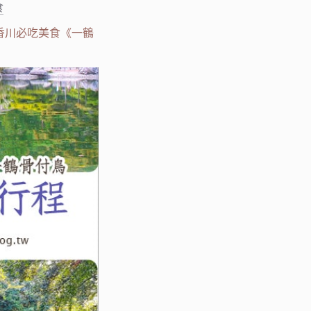
食
香川必吃美食《一鶴