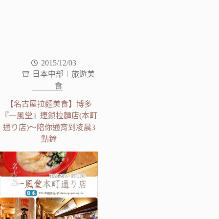
2015/12/03
日本中部︱旅遊美
食
【名古屋拉麵美食】博多
『一風堂』連鎖拉麵店(本町
通り店)～陪你通宵到凌晨3
點鐘