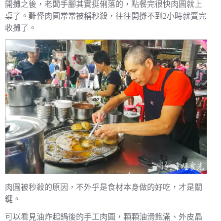
開攤之後，老闆手腳其實挺俐落的，點餐完很快肉圓就上
桌了。難怪肉圓常常被稱秒殺，往往開攤不到2小時就賣完
收攤了。
肉圓被秒殺的原因，不外乎是食材本身做的好吃，才是關
鍵。
可以看見油炸起鍋後的手工肉圓，顆顆油滑飽滿、外皮晶