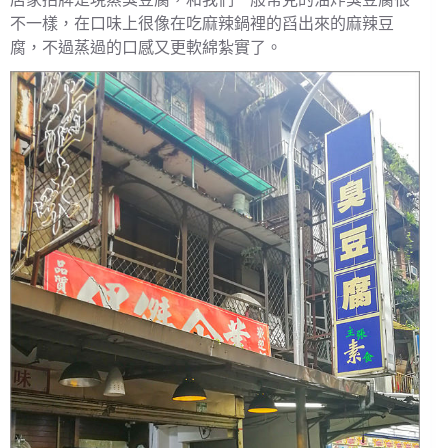
不一樣，在口味上很像在吃麻辣鍋裡的舀出來的麻辣豆
腐，不過蒸過的口感又更軟綿紮實了。