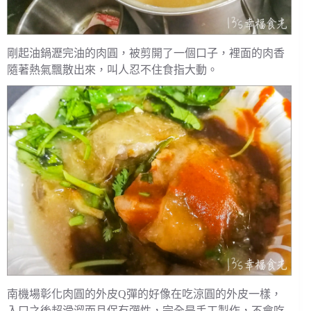
剛起油鍋瀝完油的肉圓，被剪開了一個口子，裡面的肉香
隨著熱氣飄散出來，叫人忍不住食指大動。
南機場彰化肉圓的外皮Q彈的好像在吃涼圓的外皮一樣，
入口之後超滑溜而且保有彈性，完全是手工製作，不會吃