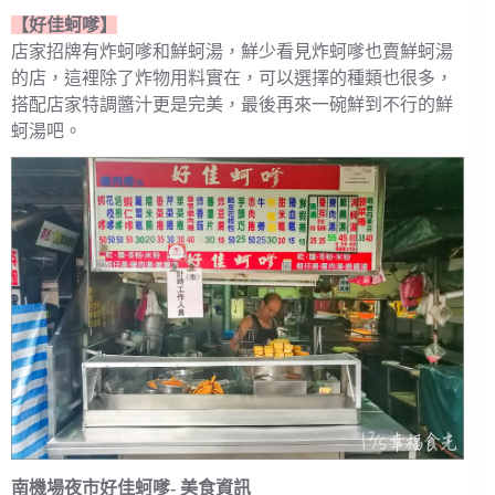
【好佳蚵嗲】
店家招牌有炸蚵嗲和鮮蚵湯，鮮少看見炸蚵嗲也賣鮮蚵湯
的店，這裡除了炸物用料實在，可以選擇的種類也很多，
搭配店家特調醬汁更是完美，最後再來一碗鮮到不行的鮮
蚵湯吧。
南機場夜市好佳蚵嗲- 美食資訊