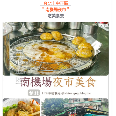
台北｜中正區
＂南機場夜市＂
吃美食去