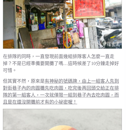
在排隊的同時，一直發現前面幾組排隊客人怎麼一直走
掉？不是已經準備要開攤了嗎…這時候差了10分鐘走掉好
可惜。
但其實不然，原來是
有神秘的號碼牌，由上一組客人先到
對街巷子內的肉圓攤先吃肉圓，吃完後再回頭交給正在排
隊的第一組客人，一次就僅限一組到巷子內去吃肉圓，而
且是在還沒開攤前才有的小祕密喔！