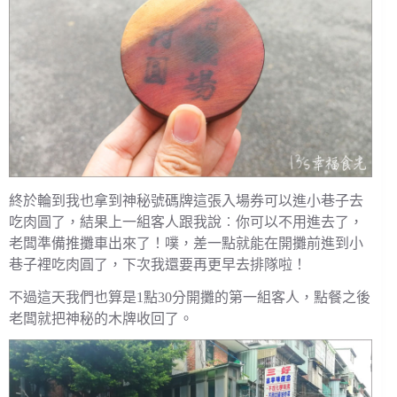
終於輪到我也拿到神秘號碼牌這張入場券可以進小巷子去
吃肉圓了，結果上一組客人跟我說︰你可以不用進去了，
老闆準備推攤車出來了！噗，差一點就能在開攤前進到小
巷子裡吃肉圓了，下次我還要再更早去排隊啦！
不過這天我們也算是1點30分開攤的第一組客人，點餐之後
老闆就把神秘的木牌收回了。