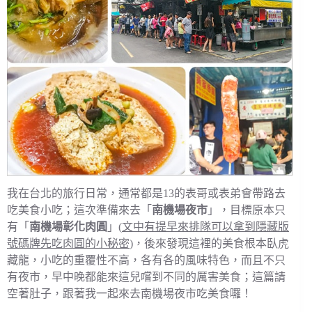
我在台北的旅行日常，通常都是13的表哥或表弟會帶路去
吃美食小吃；這次準備來去「
南機場夜市
」，目標原本只
有「
南機場彰化肉圓
」(
文中有提早來排隊可以拿到隱藏版
號碼牌先吃肉圓的小秘密
)，後來發現這裡的美食根本臥虎
藏龍，小吃的重覆性不高，各有各的風味特色，而且不只
有夜市，早中晚都能來這兒嚐到不同的厲害美食；這篇請
空著肚子，跟著我一起來去南機場夜市吃美食囉！