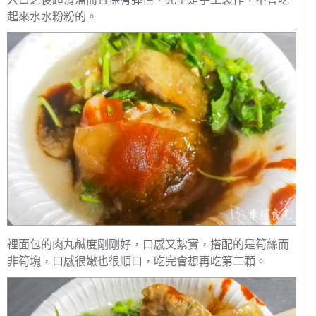
起來水水粉粉的。
裡面包的肉丸鹹度剛剛好，口感又紮實，搭配的是筍絲而
非筍塊，口感很嫩也很順口，吃完會想再吃第二顆。