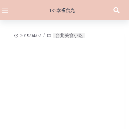
跳
至
13's幸福食光
主
要
內
2019/04/02
台北美食小吃
容