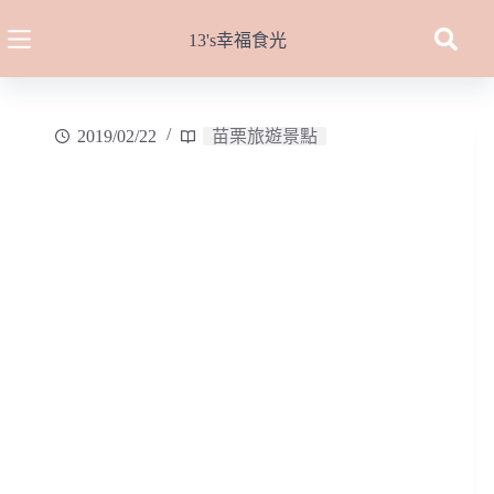
跳
至
13's幸福食光
主
要
內
2019/02/22
苗栗旅遊景點
容