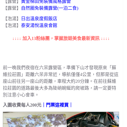
【露營】
黃金梯田免裝備風格露營
【露營】
自然圈免裝備露營(一泊二食)
【泡湯】
日出溫泉度假飯店
【泡湯】
泰安湯悅溫泉會館
↓↓↓↓ 加入13粉絲團，掌握旅遊美食最新資訊 ↓↓↓↓
前一晚我們夜宿在六呆露營區，準備下山才發現原來「蘇
維拉莊園」距離六呆非常近，導航僅僅4公里，但那是從這
座山前往另一座山的距離，車程大約20分鐘。在前往蘇維
拉莊園的道路最後大多為陡峭蜿蜒的爬坡路，請一定要特
別注意小心會車。
入園收費每人200元
｜
門票這裡買
｜