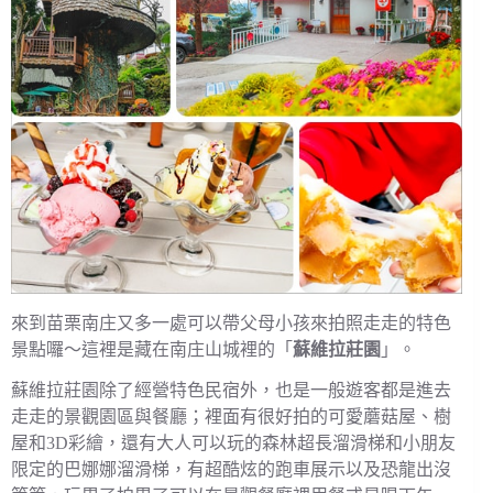
來到苗栗南庄又多一處可以帶父母小孩來拍照走走的特色
景點囉～這裡是藏在南庄山城裡的「
蘇維拉莊園
」。
蘇維拉莊園除了經營特色民宿外，也是一般遊客都是進去
走走的景觀園區與餐廳；裡面有很好拍的可愛蘑菇屋、樹
屋和3D彩繪，還有大人可以玩的森林超長溜滑梯和小朋友
限定的巴娜娜溜滑梯，有超酷炫的跑車展示以及恐龍出沒