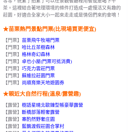
等等，玩累了拍累了可以在景觀餐廳裡用餐或是喝下午
茶。這裡結合著地理環境的條件打造成一處慢活又有趣的
莊園，好適合全家大小一起來走走或是情侶們來約會唷！
★苗栗熱門景點門票(比現場買更便宜)
【門票】
苗栗飛牛牧場門票
【門票】
哈比丘茶樹森林
【門票】
格林奇幻森林
【門票】
卓也小屋(門票可抵消費)
【門票】
巧克力雲莊門票
【門票】
蘇維拉莊園門票
【門票】
尚順育樂天地遊園券
★
親近大自然行程(溫泉/露營趣)
【露營】
樹語星晴北歐鐘型帳豪華露營
【露營】
斷橋部落輕奢露營
【露營】
寨酌然野奢庄園
【露營】
藍鵲渡假莊園合掌村