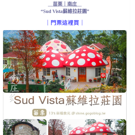
苗栗｜南庄
“Sud Vista蘇維拉莊園”
｜
門票這裡買
｜