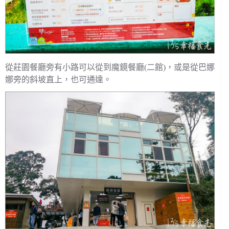
從莊園餐廳旁有小路可以從到魔鏡餐廳(二館)，或是從巴娜
娜旁的斜坡直上，也可通達。