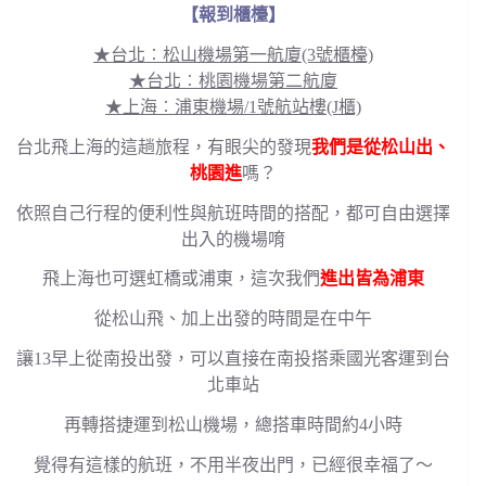
【報到櫃檯】
★台北︰松山機場第一航廈(3號櫃檯)
★台北︰桃園機場第二航廈
★上海︰浦東機場/1號航站樓(J櫃)
台北飛上海的這趟旅程，有眼尖的發現
我們是從松山出、
桃園進
嗎？
依照自己行程的便利性與航班時間的搭配，都可自由選擇
出入的機場唷
飛上海也可選虹橋或浦東，這次我們
進出皆為浦東
從松山飛、加上出發的時間是在中午
讓13早上從南投出發，可以直接在南投搭乘國光客運到台
北車站
再轉搭捷運到松山機場，總搭車時間約4小時
覺得有這樣的航班，不用半夜出門，已經很幸福了～