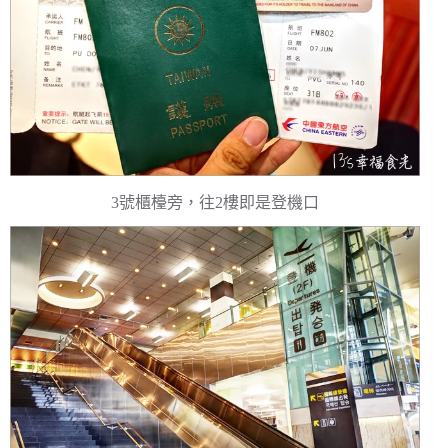
3號櫃檯旁，往2樓即是登機口