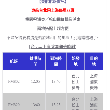
【東航航班資訊】
東航台北飛上海每周33班
桃園飛浦東╱松山飛虹橋及浦東
兩地搭配上超方便
不過記得要看清楚始發地和目的地喔！別跑錯機場了~
【
台北→上海 定期航班時刻
】
離港時
到港時
始發
目的
航班
間
間
地
地
台北
上海
FM802
12:05
13:40
松山
浦東
機場
機場
台北
上海
FM820
13:40
15:25
松山
浦東