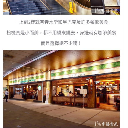
一上到2樓就有春水堂和星巴克及許多餐飲美食
松機真是小而美，都不用繞來繞去，身邊就有咖啡美食
而且選擇還不少唷！