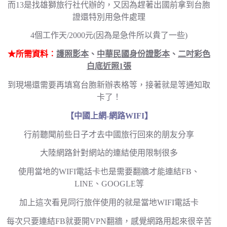
而13是找雄獅旅行社代辦的，又因為趕著出國前拿到台胞
證還特別用急件處理
4個工作天/2000元(因為是急件所以貴了一些)
★所需資料︰
護照影本
、
中華民國身份證影本
、
二吋彩色
白底近照1張
到現場還需要再填寫台胞新辦表格等，接著就是等通知取
卡了！
【中國上網-網路WIFI】
行前聽聞前些日子才去中國旅行回來的朋友分享
大陸網路針對網站的連結使用限制很多
使用當地的WIFI電話卡也是需要翻牆才能連結FB、
LINE、GOOGLE等
加上這次看見同行旅伴使用的就是當地WIFI電話卡
每次只要連結FB就要開VPN翻牆，感覺網路用起來很辛苦