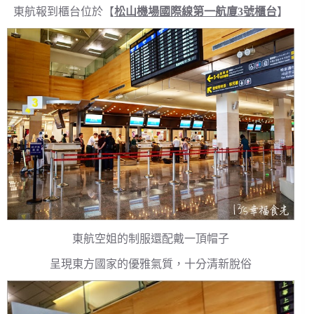
東航報到櫃台位於【
松山機場國際線第一航廈3號櫃台
】
東航空姐的制服還配戴一頂帽子
呈現東方國家的優雅氣質，十分清新脫俗