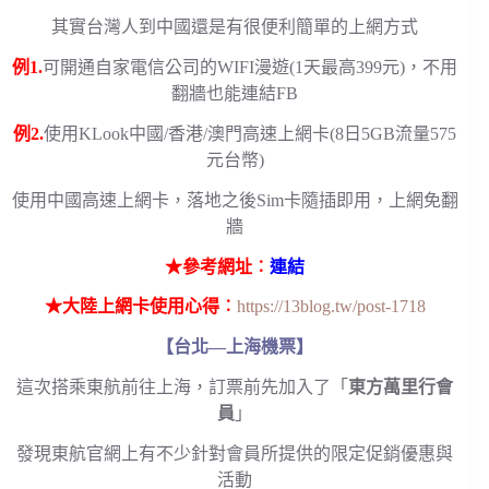
其實台灣人到中國還是有很便利簡單的上網方式
例1.
可開通自家電信公司的WIFI漫遊(1天最高399元)，不用
翻牆也能連結FB
例2.
使用KLook中國/香港/澳門高速上網卡(8日5GB流量575
元台幣)
使用中國高速上網卡，落地之後Sim卡隨插即用，上網免翻
牆
★參考網址︰
連結
★大陸上網卡使用心得︰
https://13blog.tw/post-1718
【台北—上海機票】
這次搭乘東航前往上海，訂票前先加入了「
東方萬里行會
員
」
發現東航官網上有不少針對會員所提供的限定促銷優惠與
活動