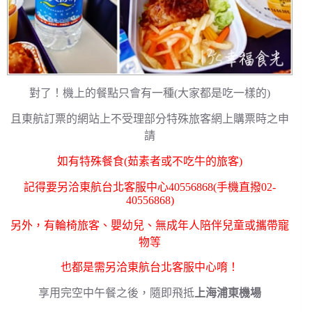
對了！機上的餐點只會有一種(大家都是吃一樣的)
且東航訂票的網站上不受理部分特殊旅客網上購票時之申
請
如有特殊餐食(茹素者或不吃牛的旅客)
記得要另洽東航台北客服中心40556868(手機直撥02-
40556868)
另外，有輪椅旅客、嬰幼兒、無成年人陪伴兒童或攜帶寵
物等
也都是需另洽東航台北客服中心唷！
享用完空中午餐之後，隨即飛抵
上海浦東機場