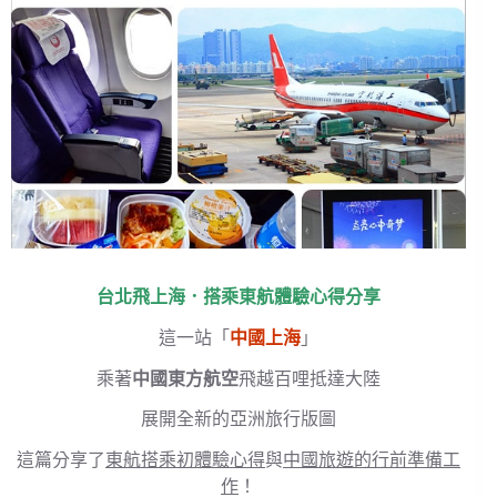
台北飛上海．搭乘東航體驗心得分享
這一站「
中國上海
」
乘著
中國東方航空
飛越百哩抵達大陸
展開全新的亞洲旅行版圖
這篇分享了
東航搭乘初體驗心得
與
中國旅遊的行前準備工
作
！