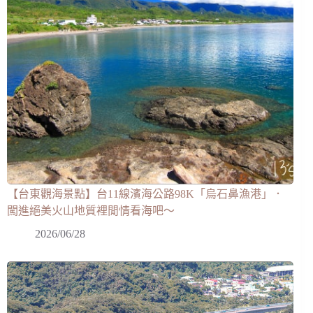
【台東觀海景點】台11線濱海公路98K「烏石鼻漁港」．
闖進絕美火山地質裡閒情看海吧～
2026/06/28