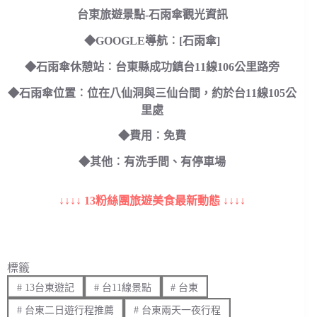
台東旅遊景點-石雨傘觀光資訊
◆GOOGLE導航︰[石雨傘]
◆石雨傘休憩站︰台東縣成功鎮台11線106公里路旁
◆石雨傘位置︰位在八仙洞與三仙台間，約於台11線105公
里處
◆費用︰免費
◆其他︰有洗手間、有停車場
↓↓↓↓ 13粉絲團旅遊美食最新動態 ↓↓↓↓
標籤
#
13台東遊記
#
台11線景點
#
台東
#
台東二日遊行程推薦
#
台東兩天一夜行程