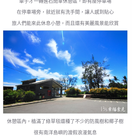
車子才一轉進石雨傘休憩區，即有座停車場
在停車場旁，就近就有洗手間，讓人感到貼心
旅人們能來此休息小憩，而且還有美麗風景能欣賞
休憩區內，植滿了綠草毯還種了不少的防風樹和椰子樹
很有南洋島嶼的渡假浪漫氣息