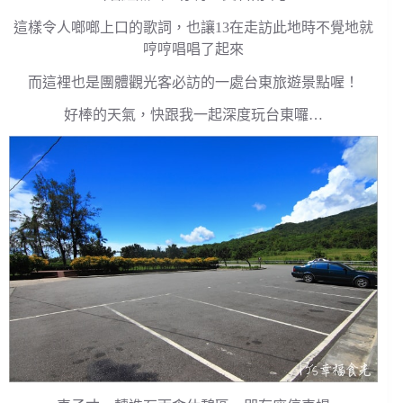
這樣令人啷啷上口的歌詞，也讓13在走訪此地時不覺地就
哼哼唱唱了起來
而這裡也是團體觀光客必訪的一處台東旅遊景點喔！
好棒的天氣，快跟我一起深度玩台東囉…