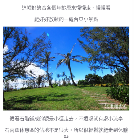
這裡好適合各個年齡層來慢慢走、慢慢看
能好好放鬆的一處台東小景點
循著石階舖成的觀景小徑走去，不遠處就有處小涼亭
石雨傘休憩區的佔地不是很大，所以很輕鬆就能走到休憩
點