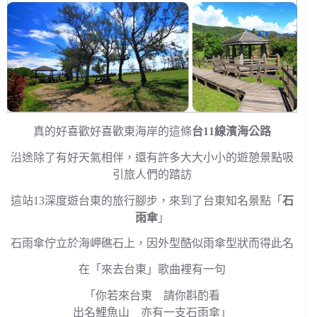
真的好喜歡好喜歡東海岸的這條
台11線濱海公路
沿途除了有好天氣相伴，還有許多大大小小的遊憩景點吸
引旅人們的踏訪
這站13深度遊台東的旅行腳步，來到了台東知名景點「
石
雨傘
」
石雨傘佇立於海岬礁石上，因外型酷似雨傘型狀而得此名
在「來去台東」歌曲裡有一句
「你若來台東 請你斟酌看
出名鯉魚山 亦有一支石雨傘」