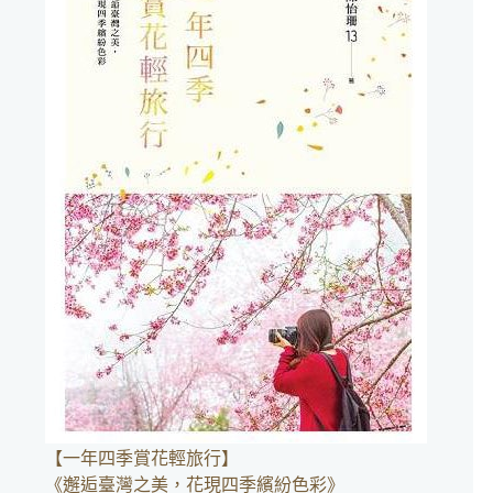
件
的
結
果
【一年四季賞花輕旅行】
《邂逅臺灣之美，花現四季繽紛色彩》