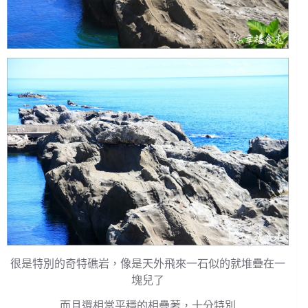
很是特別的奇特礁岩，像是天外飛來一石似的就堆疊在一
塊兒了
而且還相當平穩的相疊著，十分特別