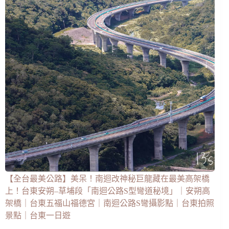
【全台最美公路】美呆！南迴改神秘巨龍藏在最美高架橋
上！台東安朔–草埔段「南迴公路S型彎道秘境」｜安朔高
架橋｜台東五福山福德宮｜南迴公路S彎攝影點｜台東拍照
景點｜台東一日遊