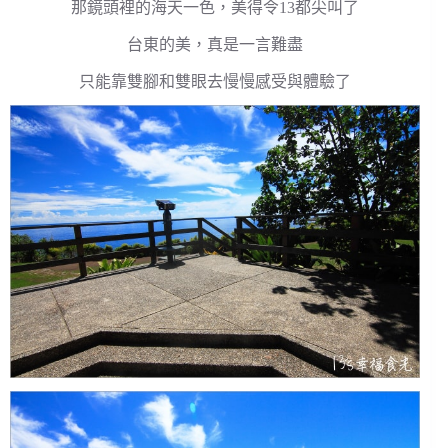
那鏡頭裡的海天一色，美得令13都尖叫了
台東的美，真是一言難盡
只能靠雙腳和雙眼去慢慢感受與體驗了