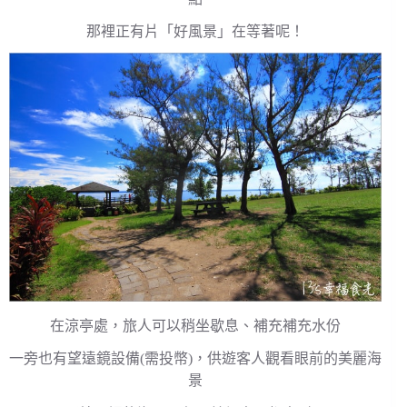
那裡正有片「好風景」在等著呢！
在涼亭處，旅人可以稍坐歇息、補充補充水份
一旁也有望遠鏡設備(需投幣)，供遊客人觀看眼前的美麗海
景