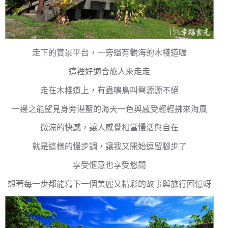
走下的賞景平台，一旁還有觀海的木棧道喔
這裡好適合旅人來走走
走在木棧道上，有蟲鳴鳥叫聲源源不絕
一邊之能望見身旁湛藍的海天一色與感受輕輕拂來海風
微涼的快感，讓人感覺相當慢活與自在
就是這樣的慢步調，讓我又開始逗留腳步了
享受愜意也享受悠閒
想著每一步都能寫下一個美麗又精彩的故事與旅行回憶呀