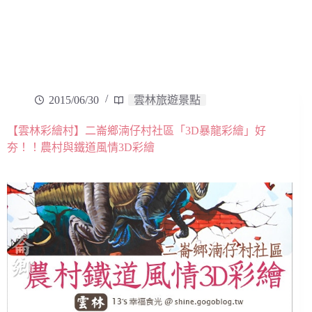
2015/06/30
雲林旅遊景點
【雲林彩繪村】二崙鄉湳仔村社區「3D暴龍彩繪」好
夯！！農村與鐵道風情3D彩繪