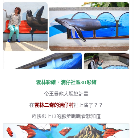
雲林彩繪
．
湳仔社區3D彩繪
帝王暴龍大脫逃計畫
在
雲林二崙的湳仔村
裡上演了？？
趕快跟上13的腳步瞧瞧看就知道