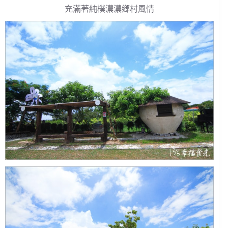
充滿著純樸濃濃鄉村風情