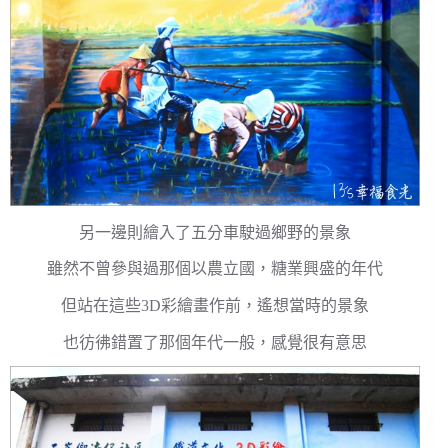
另一邊則繪入了五分車駛過鄉野的景象
雖然不曾參與過那個以農立國，糖業興盛的年代
但站在這些3D彩繪畫作前，遙想當時的景象
也彷彿錯置了那個年代一般，感覺很有意思