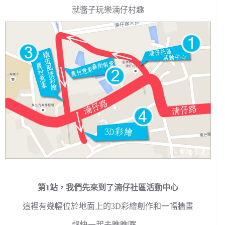
就醬子玩樂湳仔村趣
第1站，我們先來到了湳仔社區活動中心
這裡有幾幅位於地面上的3D彩繪創作和一幅牆畫
趕快一起去瞧瞧囉…