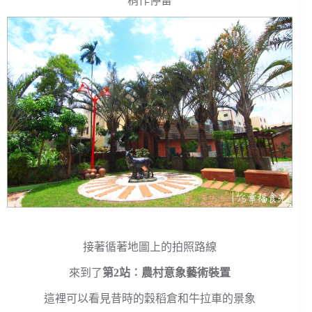
稍作停留
接著循著地圖上的拍照路線
來到了
第2站︰農村意象藝術裝置
這裡可以看見昔時的穀稻倉和牛拉車的景象