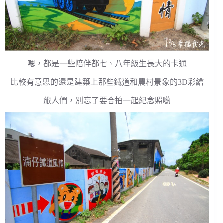
嗯，都是一些陪伴都七、八年級生長大的卡通
比較有意思的還是建築上那些鐵道和農村景象的3D彩繪
旅人們，別忘了要合拍一起紀念照喲