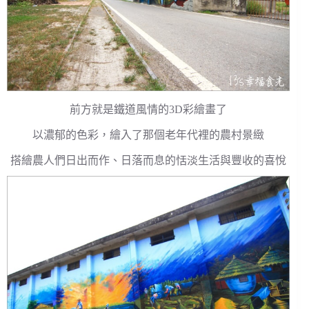
前方就是鐵道風情的3D彩繪畫了
以濃郁的色彩，繪入了那個老年代裡的農村景緻
搭繪農人們日出而作、日落而息的恬淡生活與豐收的喜悅