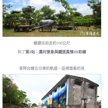
繼續往前走約100公尺
到了
第3站︰農村景象與鐵道風情3D彩繪
昔時台糖五分車的軌道，這裡還看的見