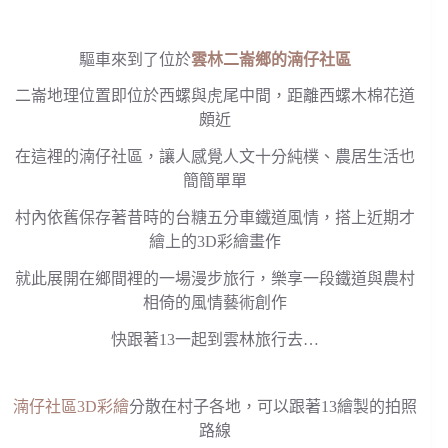
驅車來到了位於
雲林二崙鄉的湳仔社區
二崙地理位置即位於西螺與虎尾中間，距離西螺木棉花道
頗近
在這裡的湳仔社區，讓人感覺人文十分純樸、農居生活也
簡簡單單
村內依舊保存著昔時的台糖五分車鐵道風情，搭上近期才
繪上的3D彩繪畫作
就此展開在鄉間裡的一場漫步旅行，樂享一段鐵道與農村
相倚的風情藝術創作
快跟著13一起到雲林旅行去…
湳仔社區3D彩繪
分散在村子各地，可以跟著13繪製的拍照
路線