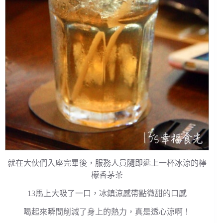
就在大伙們入座完畢後，服務人員隨即遞上一杯冰涼的檸
檬香茅茶
13馬上大吸了一口，冰鎮涼感帶點微甜的口感
喝起來瞬間削減了身上的熱力，真是透心涼啊！