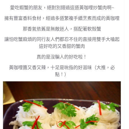
愛吃蝦蟹的朋友，絕對別錯過這道黃咖哩炒蟹肉啊~
擁有豐富香料食材，經過多道繁複手續烹煮而成的黃咖哩
那香氣依舊是無敵迷人，搭配著軟殼蟹
讓怕吃蟹麻煩的同行友人們都忍不住的直接用雙手大嗑起
這好吃的又香甜的蟹肉
真的是沒騙人的好吃啦！
黃咖哩醬又香又辣，十足是吮指的好滋味（大推，必
點！）