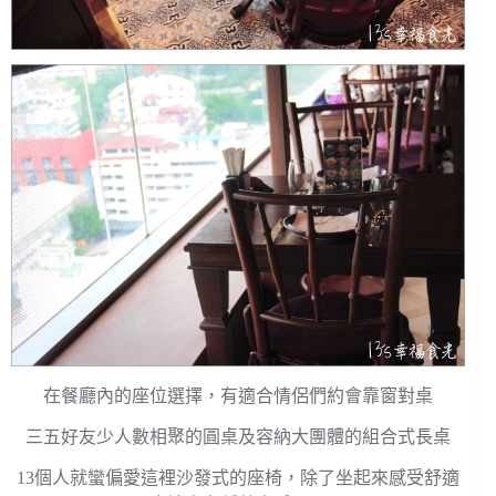
在餐廳內的座位選擇，有適合情侶們約會靠窗對桌
三五好友少人數相聚的圓桌及容納大團體的組合式長桌
13個人就蠻偏愛這裡沙發式的座椅，除了坐起來感受舒適