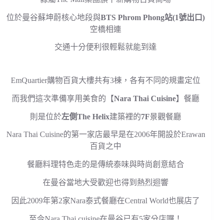
位於曼谷蘇坤蔚核心地段與
BTS Phrom Phong站(1號出口)
空橋相連
交通十分便利很輕鬆就能到達
EmQuartier購物百貨大樓共有3棟，各有不同的規畫定位
而我們這次準備享用美食的【
Nara Thai Cuisine
】餐廳
則是位於
左側The Helix
建築裡的
7F
景觀餐廳
Nara Thai Cuisine的第一家店最早是在2006年開設於Erawan
百貨之中
餐廳料理特色走的是傳統泰味與時尚創意結合
在曼谷當地大受歡迎也得到熱烈迴響
因此2009年第2家Nara泰式餐廳在Central World也展店了
至今Nara Thai cuisine在曼谷已有5家分店囉！