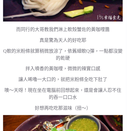
而同行的大哥教我們淋上軟殼蟹佐的黃咖哩醬
真是驚為天人的好吃耶
Q軟的米粉條就算稍微放涼了，依舊細軟Q彈，一點都沒變
的乾硬
拌入噴香的黃咖哩，微微的辣實口感
讓人唏嚕一大口的，就把米粉條全吃下肚了
噢～天呀！現在坐在電腦前回想起來，還是會讓人忍不住
的吞一口口水
好想再吃吃那滋味（扭～）