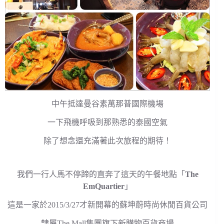
中午抵達曼谷素萬那普國際機場
一下飛機呼吸到那熟悉的泰國空氣
除了想念還充滿著此次旅程的期待！
我們一行人馬不停蹄的直奔了這天的午餐地點「
The
EmQuartier
」
這是一家於2015/3/27才新開幕的蘇坤蔚時尚休閒百貨公司
隸屬The Mall集團旗下新購物百貨商場