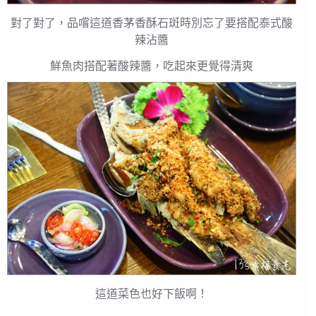
對了對了，品嚐這道香茅香酥石斑時別忘了要搭配泰式酸
辣沾醬
鮮魚肉搭配著酸辣醬，吃起來更覺得清爽
這道菜色也好下飯啊！