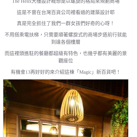
The Helix大樓設計概想是以螺旋的格局來規劃商場
這是不曾在台灣百貨公司裡看過的建築設計耶
真是完全抓住了我們一群女孩們好奇的心呀！
不用搭乘電扶梯，只需要順著螺旋式的商場步道前行就能
到達各個樓層
而這裡頭進駐的餐廳都超級有特色，也幾乎都有美麗的景
觀座位
有機會13再好好的來介紹這棟「Magic」新百貨吧！