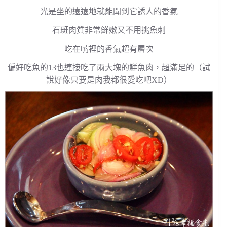
光是坐的遠遠地就能聞到它誘人的香氣
石斑肉質非常鮮嫩又不用挑魚刺
吃在嘴裡的香氣超有層次
偏好吃魚的13也連接吃了兩大塊的鮮魚肉，超滿足的（試
說好像只要是肉我都很愛吃吧XD）