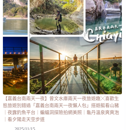
【嘉義台南兩天一夜】曾文水庫兩天一夜旅遊趣╳喜歡生
態旅遊別錯過「嘉義台南兩天一夜懶人包」搭遊艇看山豬
｜夜露釣魚平台｜蝙蝠洞探險拍網美照｜龜丹溫泉爽爽泡
｜看夕陽走天空步道
2025/11/15