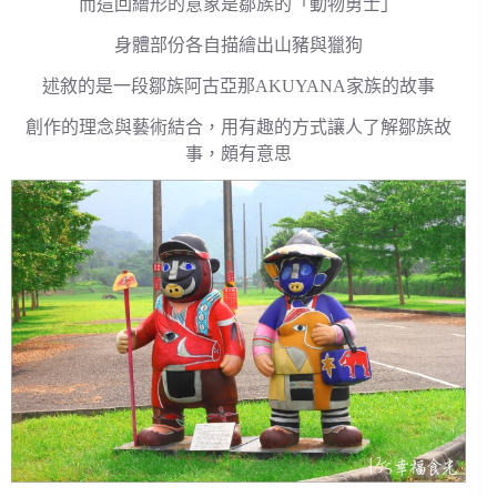
而這回繪形的意象是鄒族的「動物勇士」
身體部份各自描繪出山豬與獵狗
述敘的是一段鄒族阿古亞那AKUYANA家族的故事
創作的理念與藝術結合，用有趣的方式讓人了解鄒族故
事，頗有意思