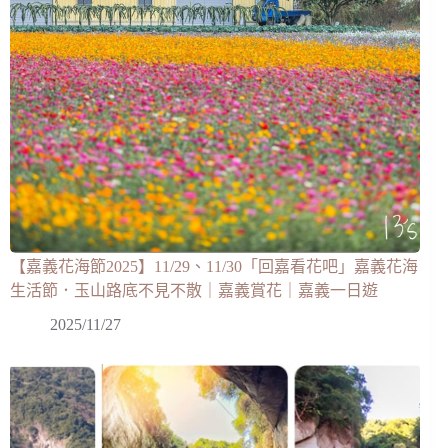
【嘉義花海節2025】11/29、11/30「回嘉看花吧」嘉義花海
生活節．玉山路底不見不散｜嘉義賞花｜嘉義一日遊
2025/11/27