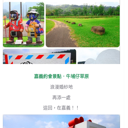
嘉義約會景點．牛埔仔草原
浪漫婚紗地
再添一處
這回，在嘉義！！