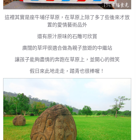
這裡其實是座牛埔仔草原，在草原上除了多了些後來才放
置的愛情藝術品外
還有原汁原味的石雕可欣賞
廣闊的草坪很適合做為親子旅遊的中繼站
讓孩子能夠盡情的奔跑在草原上，並開心的微笑
假日來此地走走，踏青也很棒喔！