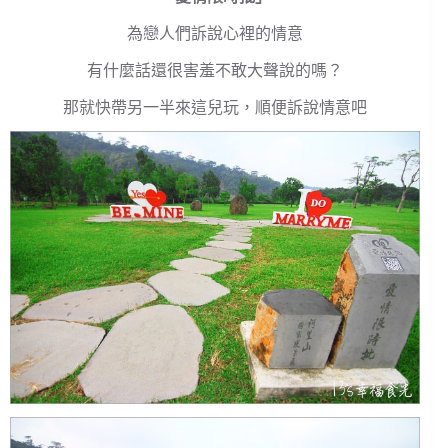
為戀人們訴說心裡的情意
有什麼話還很害羞不敢大聲說的嗎？
那就快帶另一半來這兒玩，順便訴說情意吧