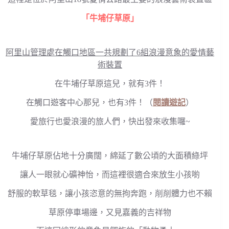
「牛埔仔草原」
阿里山管理處在觸口地區一共規劃了6組浪漫意象的愛情藝
術裝置
在牛埔仔草原這兒，就有3件！
在觸口遊客中心那兒，也有3件！（
閱讀遊記
）
愛旅行也愛浪漫的旅人們，快出發來收集囉~
牛埔仔草原佔地十分廣闊，綿延了數公頃的大面積綠坪
讓人一眼就心礦神怡，而這裡很適合來放生小孩喲
舒服的軟草毯，讓小孩恣意的無拘奔跑，削削體力也不賴
草原停車場邊，又見嘉義的吉祥物