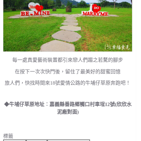
每一處真愛藝術裝置都引來戀人們趨之若騖的腳步
在按下一次次快門後，留住了最美好的甜蜜回憶
旅人們，快找時間來18號愛情公路的牛埔仔草原奔跑吧！
◆牛埔仔草原地址︰嘉義縣番路鄉觸口村車埕12號(欣欣水
泥廠對面)
標籤