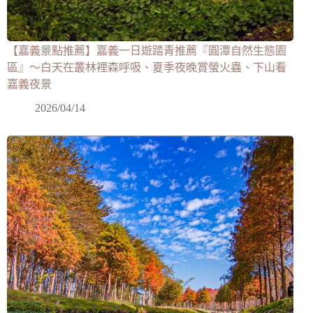
【嘉義景點推薦】嘉義一日遊踏青推薦『圓潭自然生態園
區』～白天在叢林裡森呼吸、夏季夜晚賞螢火蟲、下山看
嘉義夜景
2026/04/14