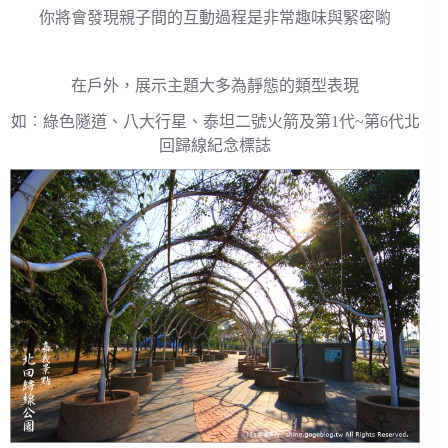
你將會發現親子間的互動過程是非常趣味與緊密喲
在戶外，展示主題大多為靜態的類型表現
如︰綠色隧道、八大行星、泰坦二號火箭及第1代~第6代北
回歸線紀念標誌