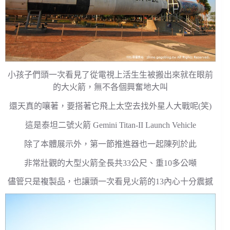
小孩子們頭一次看見了從電視上活生生被搬出來就在眼前
的大火箭，無不各個興奮地大叫
還天真的嚷著，要搭著它飛上太空去找外星人大戰呢(笑)
這是泰坦二號火箭 Gemini Titan-II Launch Vehicle
除了本體展示外，第一節推進器也一起陳列於此
非常壯觀的大型火箭全長共33公尺、重10多公噸
儘管只是複製品，也讓頭一次看見火箭的13內心十分震撼