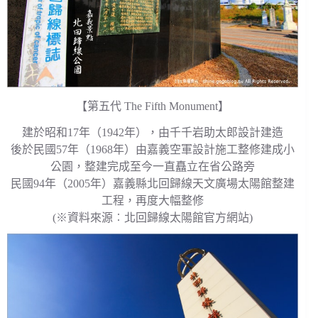
【第五代 The Fifth Monument】
建於昭和17年（1942年），由千千岩助太郎設計建造
後於民國57年（1968年）由嘉義空軍設計施工整修建成小
公園，整建完成至今一直矗立在省公路旁
民國94年（2005年）嘉義縣北回歸線天文廣場太陽館整建
工程，再度大幅整修
(※資料來源︰北回歸線太陽館官方網站)