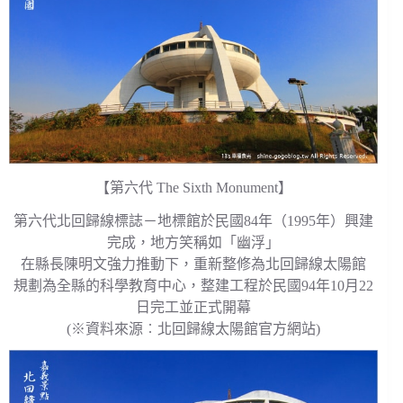
【第六代 The Sixth Monument】
第六代北回歸線標誌－地標館於民國84年（1995年）興建
完成，地方笑稱如「幽浮」
在縣長陳明文強力推動下，重新整修為北回歸線太陽館
規劃為全縣的科學教育中心，整建工程於民國94年10月22
日完工並正式開幕
(※資料來源︰北回歸線太陽館官方網站)