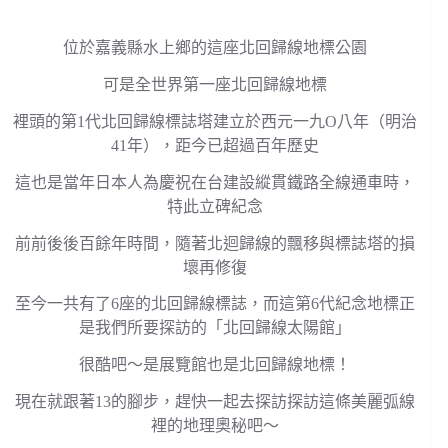
位於嘉義縣水上鄉的這座北回歸線地標公園
可是全世界第一座北回歸線地標
裡頭的第1代北回歸線標誌塔建立於西元一九O八年（明治
41年），距今已超過百年歷史
這也是當年日本人為慶祝在台建設縱貫鐵路全線通車時，
特此立碑紀念
前前後後百餘年時間，隨著北迴歸線的飄移與標誌塔的損
壞再修復
至今一共有了6座的北回歸線標誌，而這第6代紀念地標正
是我們所要探訪的「北回歸線太陽館」
很酷吧～是展覽館也是北回歸線地標！
現在就跟著13的腳步，趕快一起去探訪探訪這條美麗弧線
裡的地理奧秘吧～