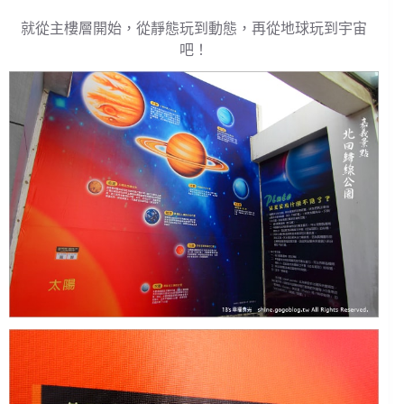
就從主樓層開始，從靜態玩到動態，再從地球玩到宇宙
吧！