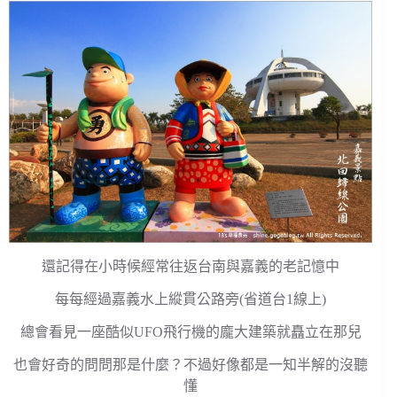
還記得在小時候經常往返台南與嘉義的老記憶中
每每經過嘉義水上縱貫公路旁(省道台1線上)
總會看見一座酷似UFO飛行機的龐大建築就矗立在那兒
也會好奇的問問那是什麼？不過好像都是一知半解的沒聽
懂