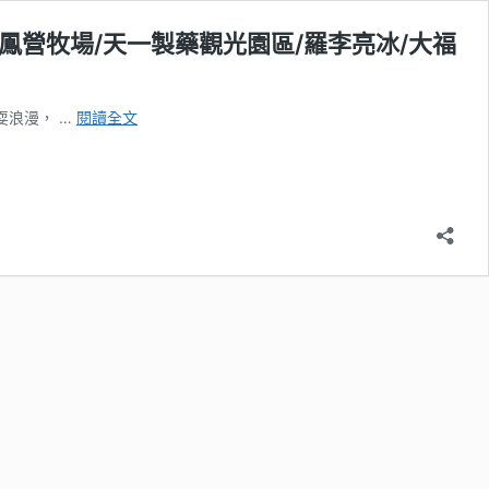
鳳營牧場/天一製藥觀光園區/羅李亮冰/大福
【台
耍浪漫， …
閱讀全文
南
六
甲
私
房
景
點】
林
鳳
營
景
點/
美
食
一
日