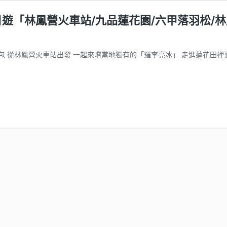
遊「林鳳營火車站/九品蓮花園/六甲落羽松/林
 從林鳳營火車站出發 一起來嚐當地獨有的「羅李亮冰」 走進蓮花田裡